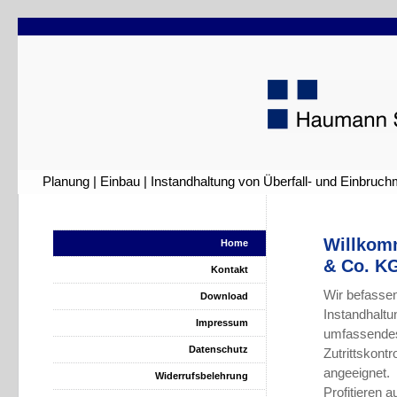
Planung | Einbau | Instandhaltung von Überfall- und Einbruc
Willkom
Home
& Co. K
Kontakt
Wir befassen
Download
Instandhaltu
Impressum
umfassendes
Datenschutz
Zutrittskon
angeeignet.
Widerrufsbelehrung
Profitieren 