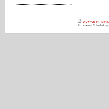
Druckversion
|
Sitem
© Haumann Sicherheitss